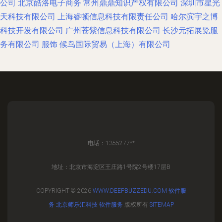
公司
北京酷洛电子商务
常州鼎鼎知识产权有限公司
深圳市星光
天科技有限公司
上海睿顿信息科技有限责任公司
哈尔滨宇之博
科技开发有限公司
广州苍紫信息科技有限公司
长沙元拓展览服
务有限公司
服饰
候鸟国际贸易（上海）有限公司
电话：1355277**
地址：北京市海淀区王庄路1号院2号楼17层B
COPYRIGHT © 2026
WWW.DEEPBUZZEDU.COM
软件服
务
北京师乐汇科技
软件服务
版权所有
SITEMAP