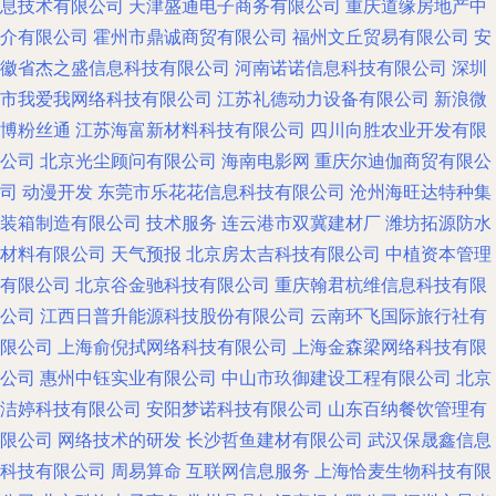
息技术有限公司
天津盛通电子商务有限公司
重庆道缘房地产中
介有限公司
霍州市鼎诚商贸有限公司
福州文丘贸易有限公司
安
徽省杰之盛信息科技有限公司
河南诺诺信息科技有限公司
深圳
市我爱我网络科技有限公司
江苏礼德动力设备有限公司
新浪微
博粉丝通
江苏海富新材料科技有限公司
四川向胜农业开发有限
公司
北京光尘顾问有限公司
海南电影网
重庆尔迪伽商贸有限公
司
动漫开发
东莞市乐花花信息科技有限公司
沧州海旺达特种集
装箱制造有限公司
技术服务
连云港市双冀建材厂
潍坊拓源防水
材料有限公司
天气预报
北京房太吉科技有限公司
中植资本管理
有限公司
北京谷金驰科技有限公司
重庆翰君杭维信息科技有限
公司
江西日普升能源科技股份有限公司
云南环飞国际旅行社有
限公司
上海俞倪拭网络科技有限公司
上海金森梁网络科技有限
公司
惠州中钰实业有限公司
中山市玖御建设工程有限公司
北京
洁婷科技有限公司
安阳梦诺科技有限公司
山东百纳餐饮管理有
限公司
网络技术的研发
长沙哲鱼建材有限公司
武汉保晟鑫信息
科技有限公司
周易算命
互联网信息服务
上海恰麦生物科技有限