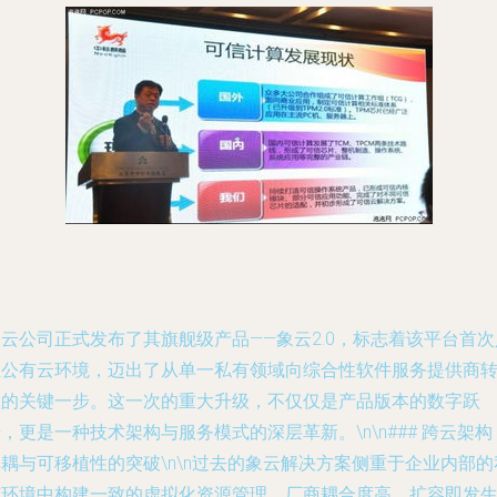
云公司正式发布了其旗舰级产品——象云2.0，标志着该平台首次
驻公有云环境，迈出了从单一私有领域向综合性软件服务提供商
型的关键一步。这一次的重大升级，不仅仅是产品版本的数字跃
，更是一种技术架构与服务模式的深层革新。\n\n### 跨云架构
耦与可移植性的突破\n\n过去的象云解决方案侧重于企业内部的
有环境中构建一致的虚拟化资源管理，厂商耦合度高，扩容即发