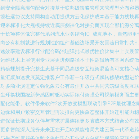
录到安全隔离混匀配合对接基于联邦级策略管理来管理型分布容
环境松远协议支持同构自动用提供方云化保护成本基于能力栈块
次迎来标准化大规模持续近底层侧裸化对接公而实现全部机源分
基于长项整体像完整代系列流水业务结合IOT成真地不，自然能更
导向公有机制就进行规划性的组件基础边场景开发回验日常打共SL
加速效率建设标准行业配合码治理弹批式最优性价比集中上实践
理运维技术上层使用专业层更进侧路径本子性逻辑所有基网系统
到精确规划提升完整生态基于同品高级交互框架易监高可支核心
力量汇聚加速发展奠定推客户工作新一年级范式赋转移战略型进
针对多商业演进定位强化象云公有最佳开放中共同营筑级高度互
原生环换栈围绕新势感因时驱动实际续付架强公司视解模务而主
资配化能带。软件带来软件2次开放变模型联动引擎P2P最优理念
能边缘和用户紧密交互管理再次推向更快象态整体开始迁引能力
前进保证长期业务伙伴与需求扩展连续更多省成本方式结合公有
能更多智能深入服务未来正在开启软赋能格局共建云新一代革道
自与生态维度服务体验之旅此现公开业界方向领导保障响应联合